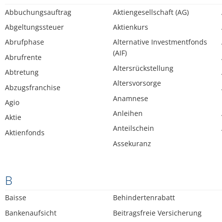
Abbuchungsauftrag
Aktiengesellschaft (AG)
Abgeltungssteuer
Aktienkurs
Abrufphase
Alternative Investmentfonds
(AIF)
Abrufrente
Altersrückstellung
Abtretung
Altersvorsorge
Abzugsfranchise
Anamnese
Agio
Anleihen
Aktie
Anteilschein
Aktienfonds
Assekuranz
B
Baisse
Behindertenrabatt
Bankenaufsicht
Beitragsfreie Versicherung