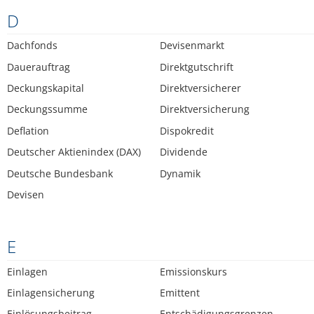
D
Dachfonds
Devisenmarkt
Dauerauftrag
Direktgutschrift
Deckungskapital
Direktversicherer
Deckungssumme
Direktversicherung
Deflation
Dispokredit
Deutscher Aktienindex (DAX)
Dividende
Deutsche Bundesbank
Dynamik
Devisen
E
Einlagen
Emissionskurs
Einlagensicherung
Emittent
Einlösungsbeitrag
Entschädigungsgrenzen