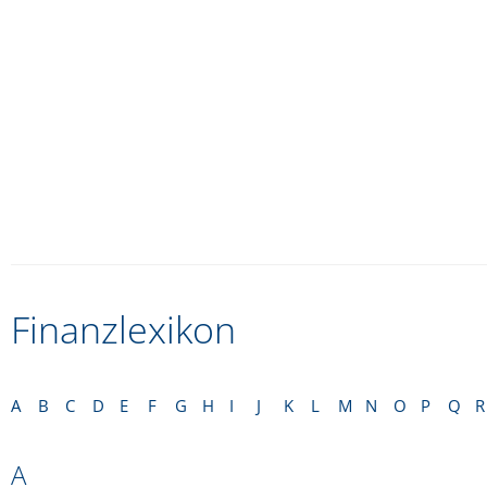
Finanzlexikon
A
B
C
D
E
F
G
H
I
J
K
L
M
N
O
P
Q
R
A