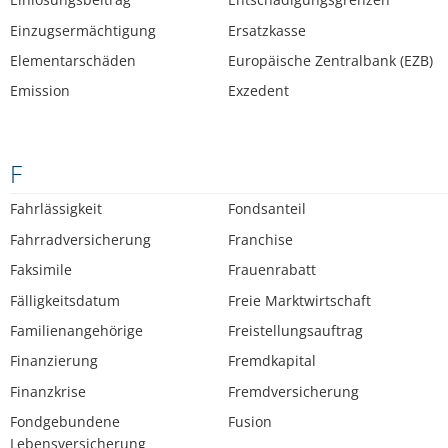
Einzugsermächtigung
Ersatzkasse
Elementarschäden
Europäische Zentralbank (EZB)
Emission
Exzedent
F
Fahrlässigkeit
Fondsanteil
Fahrradversicherung
Franchise
Faksimile
Frauenrabatt
Fälligkeitsdatum
Freie Marktwirtschaft
Familienangehörige
Freistellungsauftrag
Finanzierung
Fremdkapital
Finanzkrise
Fremdversicherung
Fondgebundene
Fusion
Lebensversicherung