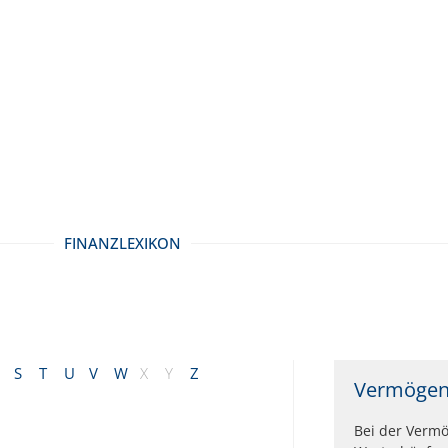
FINANZLEXIKON
S
T
U
V
W
X
Y
Z
Vermögen
Bei der Verm