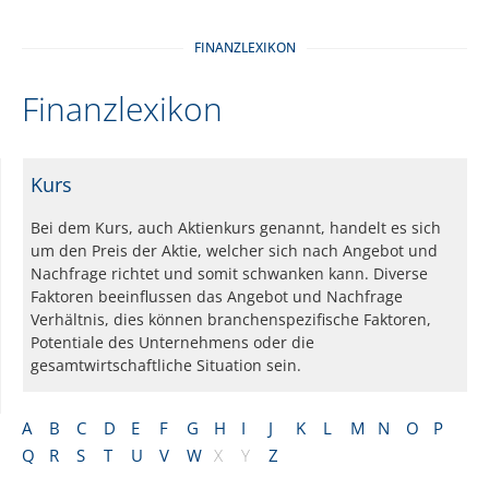
FINANZLEXIKON
Finanzlexikon
Kurs
Bei dem Kurs, auch Aktienkurs genannt, handelt es sich
um den Preis der Aktie, welcher sich nach Angebot und
Nachfrage richtet und somit schwanken kann. Diverse
Faktoren beeinflussen das Angebot und Nachfrage
Verhältnis, dies können branchenspezifische Faktoren,
Potentiale des Unternehmens oder die
gesamtwirtschaftliche Situation sein.
A
B
C
D
E
F
G
H
I
J
K
L
M
N
O
P
Q
R
S
T
U
V
W
X
Y
Z