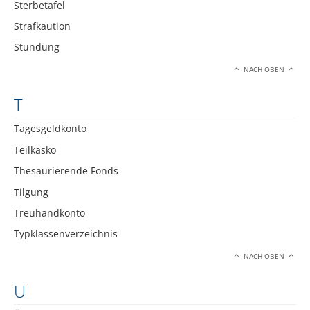
Sterbetafel
Strafkaution
Stundung
NACH OBEN
T
Tagesgeldkonto
Teilkasko
Thesaurierende Fonds
Tilgung
Treuhandkonto
Typklassenverzeichnis
NACH OBEN
U