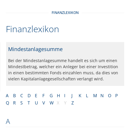
FINANZLEXIKON
Finanzlexikon
Mindestanlagesumme
Bei der Mindestanlagesumme handelt es sich um einen
Mindestbetrag, welcher ein Anleger bei einer Investition
in einen bestimmten Fonds einzahlen muss, da dies von
vielen Kapitalanlagegesellschaften verlangt wird.
A
B
C
D
E
F
G
H
I
J
K
L
M
N
O
P
Q
R
S
T
U
V
W
X
Y
Z
A