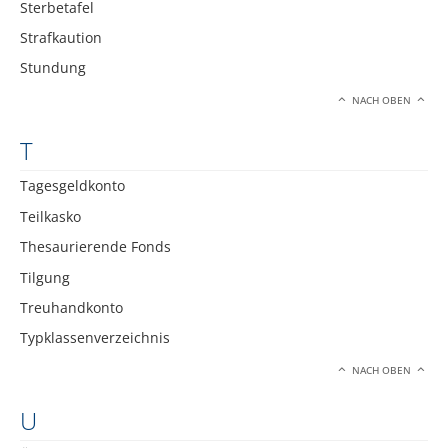
Sterbetafel
Strafkaution
Stundung
NACH OBEN
T
Tagesgeldkonto
Teilkasko
Thesaurierende Fonds
Tilgung
Treuhandkonto
Typklassenverzeichnis
NACH OBEN
U