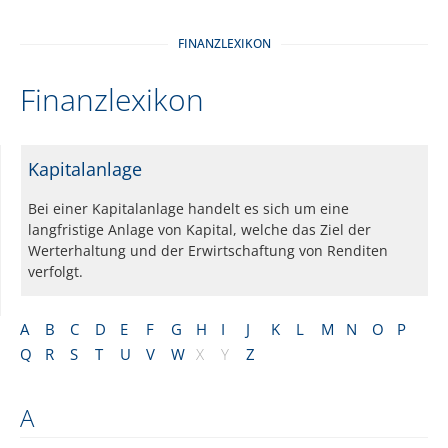
FINANZLEXIKON
Finanzlexikon
Kapitalanlage
Bei einer Kapitalanlage handelt es sich um eine
langfristige Anlage von Kapital, welche das Ziel der
Werterhaltung und der Erwirtschaftung von Renditen
verfolgt.
A
B
C
D
E
F
G
H
I
J
K
L
M
N
O
P
Q
R
S
T
U
V
W
X
Y
Z
A