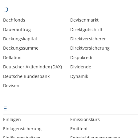
D
Dachfonds
Devisenmarkt
Dauerauftrag
Direktgutschrift
Deckungskapital
Direktversicherer
Deckungssumme
Direktversicherung
Deflation
Dispokredit
Deutscher Aktienindex (DAX)
Dividende
Deutsche Bundesbank
Dynamik
Devisen
E
Einlagen
Emissionskurs
Einlagensicherung
Emittent
Einlösungsbeitrag
Entschädigungsgrenzen