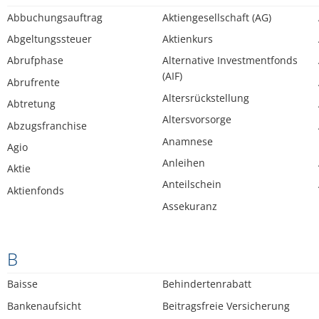
Abbuchungsauftrag
Aktiengesellschaft (AG)
Abgeltungssteuer
Aktienkurs
Abrufphase
Alternative Investmentfonds
(AIF)
Abrufrente
Altersrückstellung
Abtretung
Altersvorsorge
Abzugsfranchise
Anamnese
Agio
Anleihen
Aktie
Anteilschein
Aktienfonds
Assekuranz
B
Baisse
Behindertenrabatt
Bankenaufsicht
Beitragsfreie Versicherung