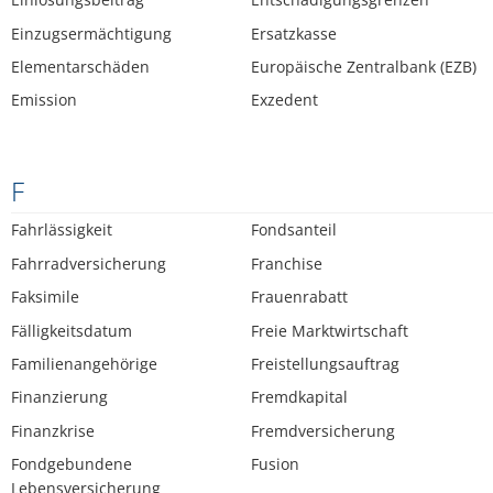
Einzugsermächtigung
Ersatzkasse
Elementarschäden
Europäische Zentralbank (EZB)
Emission
Exzedent
F
Fahrlässigkeit
Fondsanteil
Fahrradversicherung
Franchise
Faksimile
Frauenrabatt
Fälligkeitsdatum
Freie Marktwirtschaft
Familienangehörige
Freistellungsauftrag
Finanzierung
Fremdkapital
Finanzkrise
Fremdversicherung
Fondgebundene
Fusion
Lebensversicherung