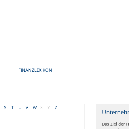
FINANZLEXIKON
S
T
U
V
W
X
Y
Z
Unterneh
Das Ziel der 