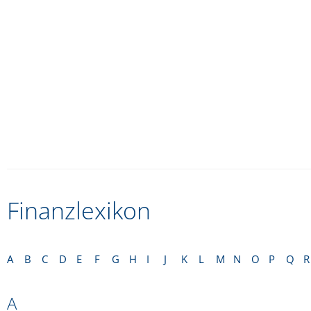
Finanzlexikon
A
B
C
D
E
F
G
H
I
J
K
L
M
N
O
P
Q
R
A