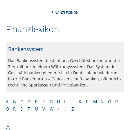
FINANZLEXIKON
Finanzlexikon
Bankensystem
Das Bankensystem besteht aus Geschäftsbanken und der
Zentralbank in einem Währungssystem. Das System der
Geschäftsbanken gliedert sich in Deutschland wiederum
in drei Bankenarten – Genossenschaftsbanken, öffentlich-
rechtliche Sparkassen und Privatbanken.
A
B
C
D
E
F
G
H
I
J
K
L
M
N
O
P
Q
R
S
T
U
V
W
X
Y
Z
A