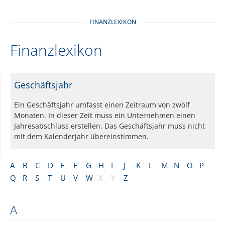
FINANZLEXIKON
Finanzlexikon
Geschäftsjahr
Ein Geschäftsjahr umfasst einen Zeitraum von zwölf
Monaten. In dieser Zeit muss ein Unternehmen einen
Jahresabschluss erstellen. Das Geschäftsjahr muss nicht
mit dem Kalenderjahr übereinstimmen.
A
B
C
D
E
F
G
H
I
J
K
L
M
N
O
P
Q
R
S
T
U
V
W
X
Y
Z
A