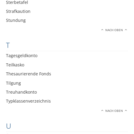
Sterbetafel
Strafkaution
Stundung
NACH OBEN
T
Tagesgeldkonto
Teilkasko
Thesaurierende Fonds
Tilgung
Treuhandkonto
Typklassenverzeichnis
NACH OBEN
U