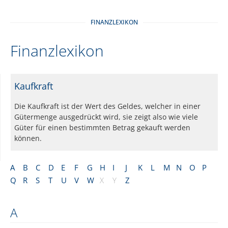
FINANZLEXIKON
Finanzlexikon
Kaufkraft
Die Kaufkraft ist der Wert des Geldes, welcher in einer
Gütermenge ausgedrückt wird, sie zeigt also wie viele
Güter für einen bestimmten Betrag gekauft werden
können.
A
B
C
D
E
F
G
H
I
J
K
L
M
N
O
P
Q
R
S
T
U
V
W
X
Y
Z
A