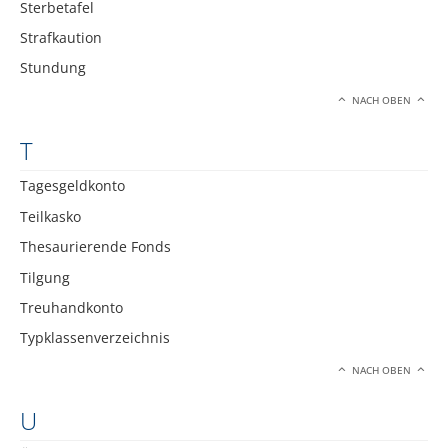
Sterbetafel
Strafkaution
Stundung
NACH OBEN
T
Tagesgeldkonto
Teilkasko
Thesaurierende Fonds
Tilgung
Treuhandkonto
Typklassenverzeichnis
NACH OBEN
U