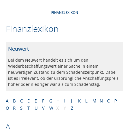
FINANZLEXIKON
Finanzlexikon
Neuwert
Bei dem Neuwert handelt es sich um den
Wiederbeschaffungswert einer Sache in einem
neuwertigen Zustand zu dem Schadenszeitpunkt. Dabei
ist es irrelevant, ob der ursprüngliche Anschaffungspreis
höher oder niedriger war als zum Schadenstag.
A
B
C
D
E
F
G
H
I
J
K
L
M
N
O
P
Q
R
S
T
U
V
W
X
Y
Z
A