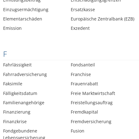
Einzugsermächtigung
Ersatzkasse
Elementarschäden
Europäische Zentralbank (EZB)
Emission
Exzedent
F
Fahrlässigkeit
Fondsanteil
Fahrradversicherung
Franchise
Faksimile
Frauenrabatt
Fälligkeitsdatum
Freie Marktwirtschaft
Familienangehörige
Freistellungsauftrag
Finanzierung
Fremdkapital
Finanzkrise
Fremdversicherung
Fondgebundene
Fusion
Lebensversicherung