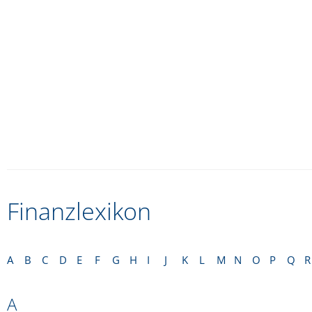
Finanzlexikon
A
B
C
D
E
F
G
H
I
J
K
L
M
N
O
P
Q
R
A