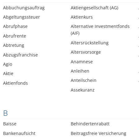
Abbuchungsauftrag
Aktiengesellschaft (AG)
Abgeltungssteuer
Aktienkurs
Abrufphase
Alternative Investmentfonds
(AIF)
Abrufrente
Altersrückstellung
Abtretung
Altersvorsorge
Abzugsfranchise
Anamnese
Agio
Anleihen
Aktie
Anteilschein
Aktienfonds
Assekuranz
B
Baisse
Behindertenrabatt
Bankenaufsicht
Beitragsfreie Versicherung