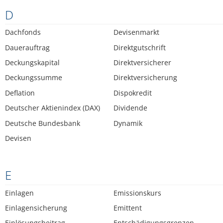
D
Dachfonds
Devisenmarkt
Dauerauftrag
Direktgutschrift
Deckungskapital
Direktversicherer
Deckungssumme
Direktversicherung
Deflation
Dispokredit
Deutscher Aktienindex (DAX)
Dividende
Deutsche Bundesbank
Dynamik
Devisen
E
Einlagen
Emissionskurs
Einlagensicherung
Emittent
Einlösungsbeitrag
Entschädigungsgrenzen