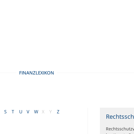
FINANZLEXIKON
S
T
U
V
W
X
Y
Z
Rechtssch
Rechtsschutz