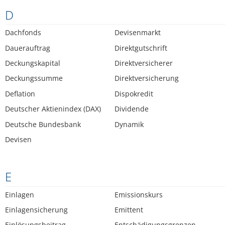
D
Dachfonds
Devisenmarkt
Dauerauftrag
Direktgutschrift
Deckungskapital
Direktversicherer
Deckungssumme
Direktversicherung
Deflation
Dispokredit
Deutscher Aktienindex (DAX)
Dividende
Deutsche Bundesbank
Dynamik
Devisen
E
Einlagen
Emissionskurs
Einlagensicherung
Emittent
Einlösungsbeitrag
Entschädigungsgrenzen