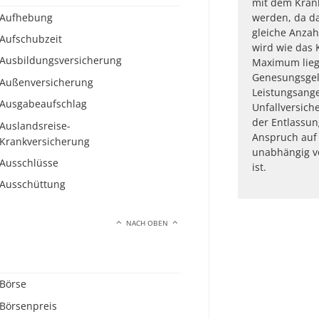
mit dem Kran
Aufhebung
werden, da d
gleiche Anzah
Aufschubzeit
wird wie das
Ausbildungsversicherung
Maximum lieg
Genesungsgel
Außenversicherung
Leistungsange
Ausgabeaufschlag
Unfallversich
der Entlassu
Auslandsreise-
Anspruch auf
Krankversicherung
unabhängig v
Ausschlüsse
ist.
Ausschüttung
NACH OBEN
Börse
Börsenpreis