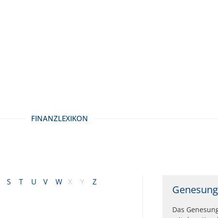
FINANZLEXIKON
S
T
U
V
W
X
Y
Z
Genesung
Das Genesung