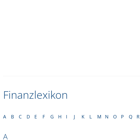
Finanzlexikon
A
B
C
D
E
F
G
H
I
J
K
L
M
N
O
P
Q
R
A