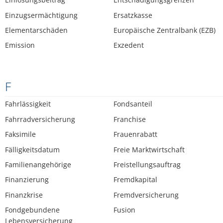
Einzugsermächtigung
Ersatzkasse
Elementarschäden
Europäische Zentralbank (EZB)
Emission
Exzedent
F
Fahrlässigkeit
Fondsanteil
Fahrradversicherung
Franchise
Faksimile
Frauenrabatt
Fälligkeitsdatum
Freie Marktwirtschaft
Familienangehörige
Freistellungsauftrag
Finanzierung
Fremdkapital
Finanzkrise
Fremdversicherung
Fondgebundene
Fusion
Lebensversicherung