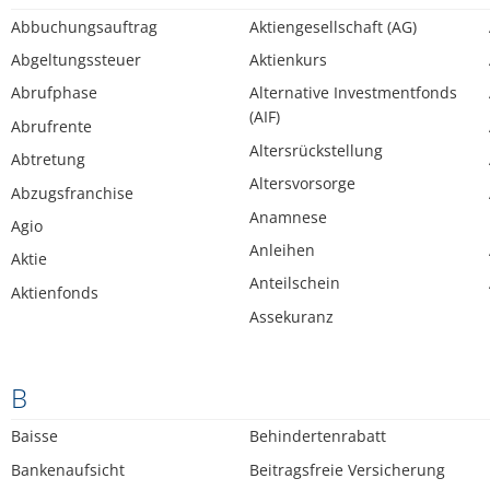
Abbuchungsauftrag
Aktiengesellschaft (AG)
Abgeltungssteuer
Aktienkurs
Abrufphase
Alternative Investmentfonds
(AIF)
Abrufrente
Altersrückstellung
Abtretung
Altersvorsorge
Abzugsfranchise
Anamnese
Agio
Anleihen
Aktie
Anteilschein
Aktienfonds
Assekuranz
B
Baisse
Behindertenrabatt
Bankenaufsicht
Beitragsfreie Versicherung