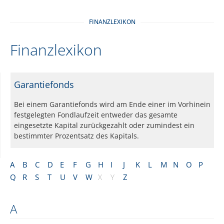
FINANZLEXIKON
Finanzlexikon
Garantiefonds
Bei einem Garantiefonds wird am Ende einer im Vorhinein
festgelegten Fondlaufzeit entweder das gesamte
eingesetzte Kapital zurückgezahlt oder zumindest ein
bestimmter Prozentsatz des Kapitals.
A
B
C
D
E
F
G
H
I
J
K
L
M
N
O
P
Q
R
S
T
U
V
W
X
Y
Z
A