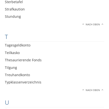
Sterbetafel
Strafkaution
Stundung
NACH OBEN
T
Tagesgeldkonto
Teilkasko
Thesaurierende Fonds
Tilgung
Treuhandkonto
Typklassenverzeichnis
NACH OBEN
U