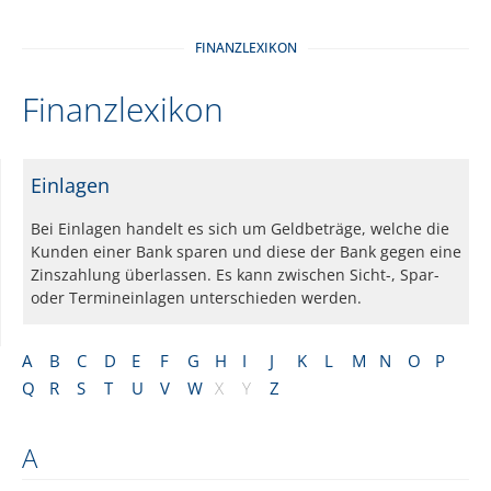
FINANZLEXIKON
Finanzlexikon
Einlagen
Bei Einlagen handelt es sich um Geldbeträge, welche die
Kunden einer Bank sparen und diese der Bank gegen eine
Zinszahlung überlassen. Es kann zwischen Sicht-, Spar-
oder Termineinlagen unterschieden werden.
A
B
C
D
E
F
G
H
I
J
K
L
M
N
O
P
Q
R
S
T
U
V
W
X
Y
Z
A