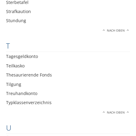
Sterbetafel
Strafkaution
Stundung
NACH OBEN
T
Tagesgeldkonto
Teilkasko
Thesaurierende Fonds
Tilgung
Treuhandkonto
Typklassenverzeichnis
NACH OBEN
U