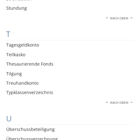
Stundung
NACH OBEN
T
Tagesgeldkonto
Teilkasko
Thesaurierende Fonds
Tilgung
Treuhandkonto
Typklassenverzeichnis
NACH OBEN
U
Überschussbeteiligung
Überschussverrechnung