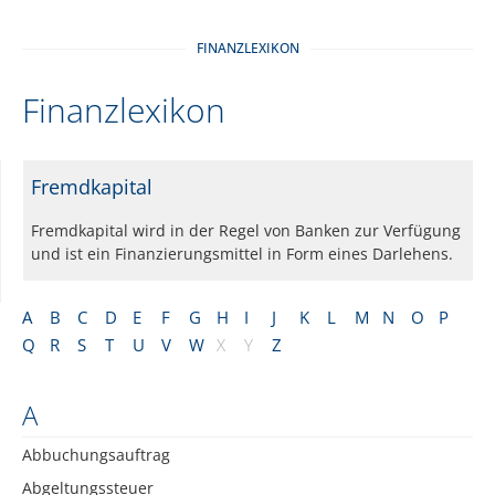
FINANZLEXIKON
Finanzlexikon
Fremdkapital
Fremdkapital wird in der Regel von Banken zur Verfügung
und ist ein Finanzierungsmittel in Form eines Darlehens.
A
B
C
D
E
F
G
H
I
J
K
L
M
N
O
P
Q
R
S
T
U
V
W
X
Y
Z
A
Abbuchungsauftrag
Abgeltungssteuer