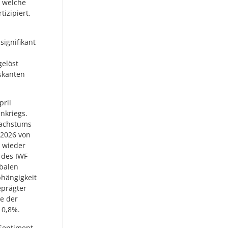
, welche
izipiert,
signifikant
gelöst
skanten
pril
nkriegs.
Wachstums
 2026 von
 wieder
 des IWF
obalen
bhängigkeit
eprägter
ie der
 0,8%.
Sentiment-