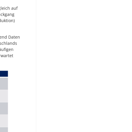
leich auf
ückgang
duktion)
gend Daten
tschlands
äufigen
rwartet