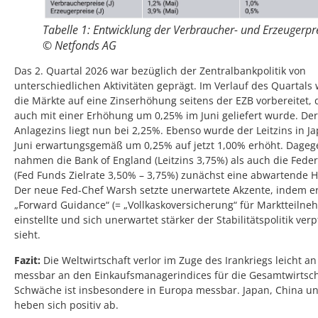
Tabelle 1: Entwicklung der Verbraucher- und Erzeugerpr
© Netfonds AG
Das 2. Quartal 2026 war bezüglich der Zentralbankpolitik von
unterschiedlichen Aktivitäten geprägt. Im Verlauf des Quartals
die Märkte auf eine Zinserhöhung seitens der EZB vorbereitet, 
auch mit einer Erhöhung um 0,25% im Juni geliefert wurde. Der
Anlagezins liegt nun bei 2,25%. Ebenso wurde der Leitzins in J
Juni erwartungsgemäß um 0,25% auf jetzt 1,00% erhöht. Dageg
nahmen die Bank of England (Leitzins 3,75%) als auch die Feder
(Fed Funds Zielrate 3,50% – 3,75%) zunächst eine abwartende H
Der neue Fed-Chef Warsh setzte unerwartete Akzente, indem er
„Forward Guidance“ (= „Vollkaskoversicherung“ für Marktteilne
einstellte und sich unerwartet stärker der Stabilitätspolitik verp
sieht.
Fazit:
Die Weltwirtschaft verlor im Zuge des Irankriegs leicht a
messbar an den Einkaufsmanagerindices für die Gesamtwirtsch
Schwäche ist insbesondere in Europa messbar. Japan, China u
heben sich positiv ab.