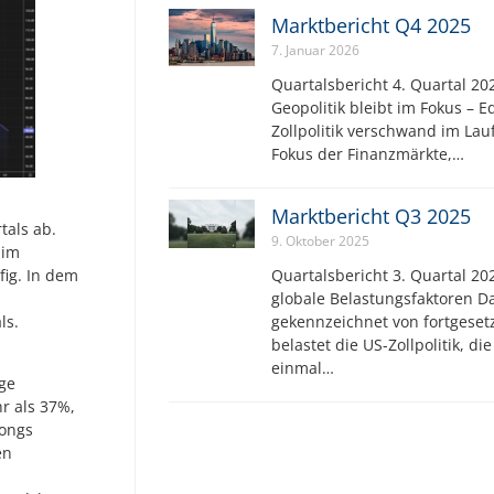
Marktbericht Q4 2025
7. Januar 2026
Quartalsbericht 4. Quartal 202
Geopolitik bleibt im Fokus – E
Zollpolitik verschwand im Lau
Fokus der Finanzmärkte,…
Marktbericht Q3 2025
tals ab.
9. Oktober 2025
 im
Quartalsbericht 3. Quartal 202
ig. In dem
globale Belastungsfaktoren Da
gekennzeichnet von fortgeset
ls.
belastet die US-Zollpolitik, d
einmal…
ge
hr als 37%,
kongs
en