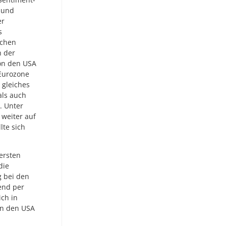
 und
er
s
ichen
h der
von den USA
 Eurozone
 gleiches
als auch
. Unter
 weiter auf
lte sich
 ersten
die
g bei den
end per
ich in
in den USA