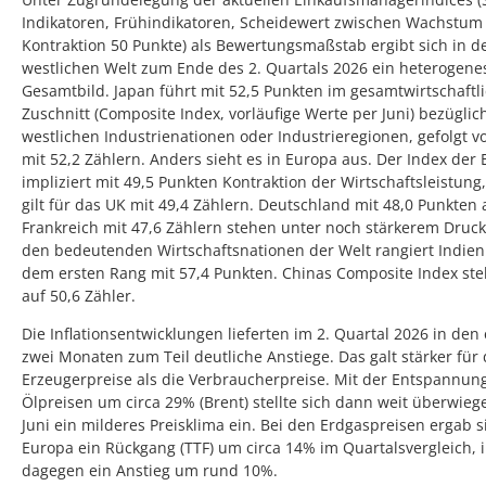
Indikatoren, Frühindikatoren, Scheidewert zwischen Wachstum
Kontraktion 50 Punkte) als Bewertungsmaßstab ergibt sich in d
westlichen Welt zum Ende des 2. Quartals 2026 ein heterogene
Gesamtbild. Japan führt mit 52,5 Punkten im gesamtwirtschaftl
Zuschnitt (Composite Index, vorläufige Werte per Juni) bezüglic
westlichen Industrienationen oder Industrieregionen, gefolgt 
mit 52,2 Zählern. Anders sieht es in Europa aus. Der Index der
impliziert mit 49,5 Punkten Kontraktion der Wirtschaftsleistung,
gilt für das UK mit 49,4 Zählern. Deutschland mit 48,0 Punkten 
Frankreich mit 47,6 Zählern stehen unter noch stärkerem Druck
den bedeutenden Wirtschaftsnationen der Welt rangiert Indien
dem ersten Rang mit 57,4 Punkten. Chinas Composite Index stel
auf 50,6 Zähler.
Die Inflationsentwicklungen lieferten im 2. Quartal 2026 in den
zwei Monaten zum Teil deutliche Anstiege. Das galt stärker für 
Erzeugerpreise als die Verbraucherpreise. Mit der Entspannun
Ölpreisen um circa 29% (Brent) stellte sich dann weit überwieg
Juni ein milderes Preisklima ein. Bei den Erdgaspreisen ergab s
Europa ein Rückgang (TTF) um circa 14% im Quartalsvergleich, 
dagegen ein Anstieg um rund 10%.