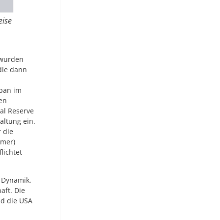
eise
 wurden
die dann
apan im
en
al Reserve
altung ein.
 die
hmer)
flichtet
n Dynamik,
aft. Die
nd die USA