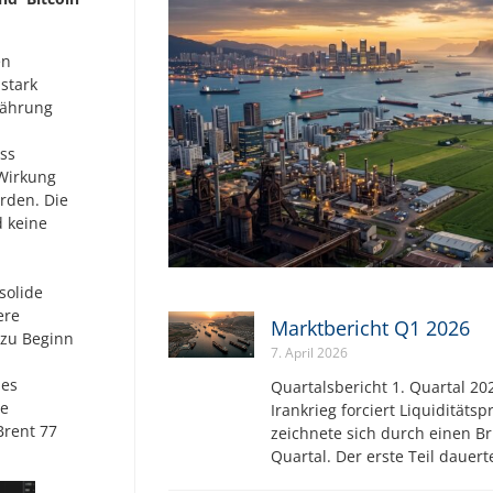
en
stark
nährung
ss
 Wirkung
rden. Die
d keine
solide
ere
Marktbericht Q1 2026
 zu Beginn
7. April 2026
des
Quartalsbericht 1. Quartal 202
se
Irankrieg forciert Liquiditäts
Brent 77
zeichnete sich durch einen Br
Quartal. Der erste Teil dauer