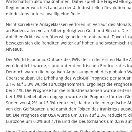
Wirtschaftsstrukturmaßnahmen. Dabei spielt die Fragestellung
Region oder welches Land an der 4. Industriellen Revolution part
mindestens unterschwellig eine Rolle.
Nicht korrelierte Anlageklassen verloren im Verlauf des Monats 
an Boden, allen voran Silber gefolgt von Gold und Bitcoin. Die
Anleihemärkte waren überwiegend leicht entspannt. Davon los
bewegen sich die Renditen weiter auf hohen und systemisch ri
Niveaus.
Der World Economic Outlook des IWF, der in der ersten Hälfte A
veröffentlicht wurde, stand unter dem frischen Eindruck des Ira
Dennoch waren die negativen Anpassungen ob des globalen 
überschaubar. Die Erhöhung des Welt-BIP Prognose per Januar
3,1% auf 3,3% wurde zurückgenommen. Ergo liegt die Prognose
bei 3,1%. Die Prognose für die Industrienationen wurde seitens
bei 1,8% beibehalten, dagegen wurde die Prognose für den Gl
Süden von 4,2% auf 3,9% reduziert, da dort die energetische A
von den Golfstaaten und damit den Folgen des Irankriegs ausg
ist. Die Prognose der USA wurde um 0,1% auf 2,3% reduziert, d
Eurozone um 0,2% auf 1,1% und die Deutschlands um 0,3% auf
Unter Zugrundelegung der aktuellen Einkaufsmanagerindices (