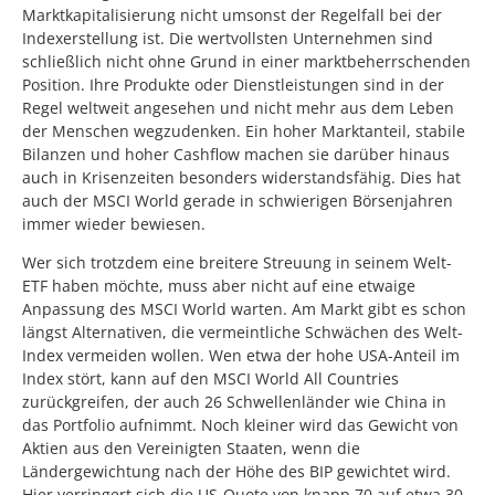
Marktkapitalisierung nicht umsonst der Regelfall bei der
Indexerstellung ist. Die wertvollsten Unternehmen sind
schließlich nicht ohne Grund in einer marktbeherrschenden
Position. Ihre Produkte oder Dienstleistungen sind in der
Regel weltweit angesehen und nicht mehr aus dem Leben
der Menschen wegzudenken. Ein hoher Marktanteil, stabile
Bilanzen und hoher Cashflow machen sie darüber hinaus
auch in Krisenzeiten besonders widerstandsfähig. Dies hat
auch der MSCI World gerade in schwierigen Börsenjahren
immer wieder bewiesen.
Wer sich trotzdem eine breitere Streuung in seinem Welt-
ETF haben möchte, muss aber nicht auf eine etwaige
Anpassung des MSCI World warten. Am Markt gibt es schon
längst Alternativen, die vermeintliche Schwächen des Welt-
Index vermeiden wollen. Wen etwa der hohe USA-Anteil im
Index stört, kann auf den MSCI World All Countries
zurückgreifen, der auch 26 Schwellenländer wie China in
das Portfolio aufnimmt. Noch kleiner wird das Gewicht von
Aktien aus den Vereinigten Staaten, wenn die
Ländergewichtung nach der Höhe des BIP gewichtet wird.
Hier verringert sich die US-Quote von knapp 70 auf etwa 30