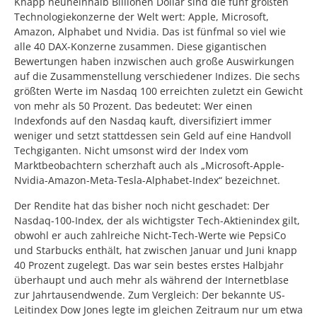
Knapp neuneinhalb Billionen Dollar sind die fünf größten
Technologiekonzerne der Welt wert: Apple, Microsoft,
Amazon, Alphabet und Nvidia. Das ist fünfmal so viel wie
alle 40 DAX-Konzerne zusammen. Diese gigantischen
Bewertungen haben inzwischen auch große Auswirkungen
auf die Zusammenstellung verschiedener Indizes. Die sechs
größten Werte im Nasdaq 100 erreichten zuletzt ein Gewicht
von mehr als 50 Prozent. Das bedeutet: Wer einen
Indexfonds auf den Nasdaq kauft, diversifiziert immer
weniger und setzt stattdessen sein Geld auf eine Handvoll
Techgiganten. Nicht umsonst wird der Index vom
Marktbeobachtern scherzhaft auch als „Microsoft-Apple-
Nvidia-Amazon-Meta-Tesla-Alphabet-Index“ bezeichnet.
Der Rendite hat das bisher noch nicht geschadet: Der
Nasdaq-100-Index, der als wichtigster Tech-Aktienindex gilt,
obwohl er auch zahlreiche Nicht-Tech-Werte wie PepsiCo
und Starbucks enthält, hat zwischen Januar und Juni knapp
40 Prozent zugelegt. Das war sein bestes erstes Halbjahr
überhaupt und auch mehr als während der Internetblase
zur Jahrtausendwende. Zum Vergleich: Der bekannte US-
Leitindex Dow Jones legte im gleichen Zeitraum nur um etwa