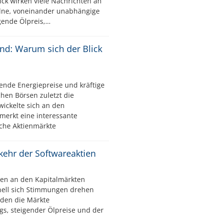
ck wirken viele Nachrichten an
elne, voneinander unabhängige
igende Ölpreis,…
ind: Warum sich der Blick
ende Energiepreise und kräftige
hen Börsen zuletzt die
wickelte sich an den
merkt eine interessante
che Aktienmärkte
kkehr der Softwareaktien
en an den Kapitalmärkten
nell sich Stimmungen drehen
den die Märkte
gs, steigender Ölpreise und der