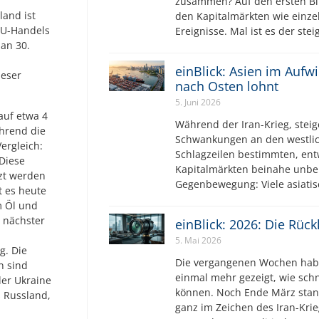
zusammen? Auf den ersten Bli
land ist
den Kapitalmärkten wie einz
EU-Handels
Ereignisse. Mal ist es der ste
an 30.
einBlick: Asien im Aufw
ieser
nach Osten lohnt
5. Juni 2026
auf etwa 4
Während der Iran-Krieg, steig
ährend die
Schwankungen an den westlic
ergleich:
Schlagzeilen bestimmten, ent
Diese
Kapitalmärkten beinahe unbe
zt werden
Gegenbewegung: Viele asiatis
 es heute
m Öl und
 nächster
einBlick: 2026: Die Rüc
5. Mai 2026
g. Die
Die vergangenen Wochen hab
n sind
einmal mehr gezeigt, wie sch
der Ukraine
können. Noch Ende März stan
s Russland,
ganz im Zeichen des Iran-Krie