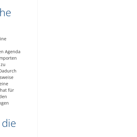
che
ine
hen Agenda
importen
 zu
 Dadurch
lsweise
eine
hat für
 den
ngen
 die