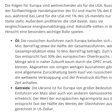
Die Folgen für Europa sind weitreichender als für die USA. Russ
der fünftwichtigste Handelspartner der EU und macht 5% des 
aus, während das Land für die USA mit 1% des US-Handels nur 
Stelle steht. Außerdem profitieren die USA davon, dass sie
vergleichsweise energieunabhängig sind. Rohstoffe sollten in d
Hinsicht eine besonders wichtige Rolle spielen.
Öl:
Die russischen Ausfuhren nach Europa belaufen sich 
Mio. BarrelTag (etwa die Hälfte der Gesamtausfuhren, w
Gesamtproduktion etwa 10 Mio. BarrelTag beträgt). Zum V
Das entspricht fast 30% des europäischen Ölverbrauchs. 
Menge wird in naher Zukunft kaum durch die OPEC erset
können. Abgesehen von einigen wenigen Ausnahmen gibt
eine allgemeine Zurückhaltung beim Kauf von russische
die weltweite Verknappung und der Preisdruck dürften in
Zeit anhalten.
Getreide
: Die Ukraine ist für Europa von großer Bedeutun
Einfuhren von Mais aber auch von anderen Gemüsesorte
erheblich. Der Wert der europäischen Agrarimporte aus 
entspricht fast der Hälfte des Wertes der Öleinfuhren au
gerechnet in US-Dollar.