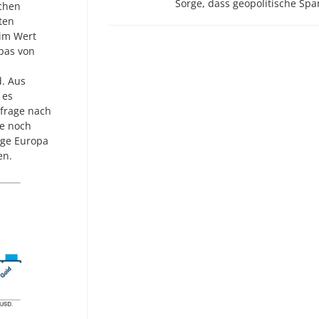
Sorge, dass geopolitische S
schen
ten
 im Wert
pas von
d. Aus
 es
hfrage nach
te noch
nge Europa
en.