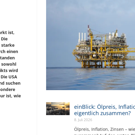
kt ist,
 Die
 starke
rch einen
standen
g sowohl
ikts wird
. Die USA
und suchen
esondere
ur ist, wie
einBlick: Ölpreis, Inflat
eigentlich zusammen?
8. Juli 2026
Ölpreis, Inflation, Zinsen – wi