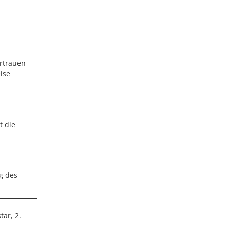
ertrauen
eise
t die
g des
tar, 2.