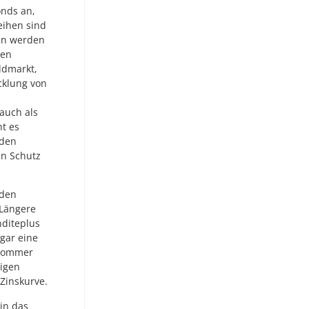
onds an,
leihen sind
en werden
ren
ldmarkt,
cklung von
auch als
t es
 den
en Schutz
 den
 Längere
nditeplus
ogar eine
 Sommer
rigen
Zinskurve.
in das