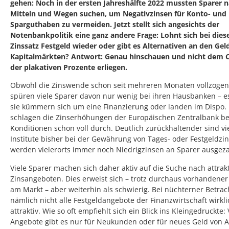
gehen: Noch in der ersten Jahreshälfte 2022 mussten Sparer 
Mitteln und Wegen suchen, um Negativzinsen für Konto- und
Sparguthaben zu vermeiden. Jetzt stellt sich angesichts der
Notenbankpolitik eine ganz andere Frage: Lohnt sich bei die
Zinssatz Festgeld wieder oder gibt es Alternativen an den Gel
Kapitalmärkten? Antwort: Genau hinschauen und nicht dem
der plakativen Prozente erliegen.
Obwohl die Zinswende schon seit mehreren Monaten vollzogen
spüren viele Sparer davon nur wenig bei ihren Hausbanken – es
sie kümmern sich um eine Finanzierung oder landen im Dispo.
schlagen die Zinserhöhungen der Europäischen Zentralbank be
Konditionen schon voll durch. Deutlich zurückhaltender sind vi
Institute bisher bei der Gewährung von Tages- oder Festgeldzin
werden vielerorts immer noch Niedrigzinsen an Sparer ausgeza
Viele Sparer machen sich daher aktiv auf die Suche nach attrak
Zinsangeboten. Dies erweist sich – trotz durchaus vorhandene
am Markt – aber weiterhin als schwierig. Bei nüchterner Betra
nämlich nicht alle Festgeldangebote der Finanzwirtschaft wirkli
attraktiv. Wie so oft empfiehlt sich ein Blick ins Kleingedruckte: 
Angebote gibt es nur für Neukunden oder für neues Geld von A