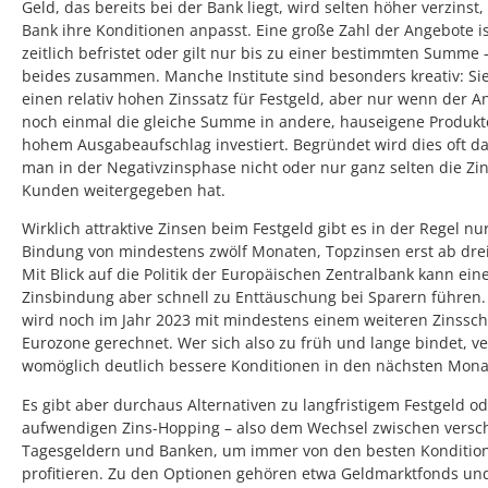
Geld, das bereits bei der Bank liegt, wird selten höher verzinst
Bank ihre Konditionen anpasst. Eine große Zahl der Angebote 
zeitlich befristet oder gilt nur bis zu einer bestimmten Summe 
beides zusammen. Manche Institute sind besonders kreativ: Sie
einen relativ hohen Zinssatz für Festgeld, aber nur wenn der A
noch einmal die gleiche Summe in andere, hauseigene Produkt
hohem Ausgabeaufschlag investiert. Begründet wird dies oft da
man in der Negativzinsphase nicht oder nur ganz selten die Zi
Kunden weitergegeben hat.
Wirklich attraktive Zinsen beim Festgeld gibt es in der Regel nu
Bindung von mindestens zwölf Monaten, Topzinsen erst ab drei
Mit Blick auf die Politik der Europäischen Zentralbank kann ein
Zinsbindung aber schnell zu Enttäuschung bei Sparern führen
wird noch im Jahr 2023 mit mindestens einem weiteren Zinsschr
Eurozone gerechnet. Wer sich also zu früh und lange bindet, v
womöglich deutlich bessere Konditionen in den nächsten Mona
Es gibt aber durchaus Alternativen zu langfristigem Festgeld o
aufwendigen Zins-Hopping – also dem Wechsel zwischen versc
Tagesgeldern und Banken, um immer von den besten Konditio
profitieren. Zu den Optionen gehören etwa Geldmarktfonds und