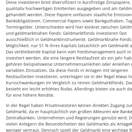
Diese investieren breit diversifiziert in kurzfristige Zinspapiere,
qualitativ hochwertigen Emittenten ausgegeben und am Geldm
gehandelt werden. Diese Papiere umfassen staatliche Emission
Bankobligationen, Commercial Papers sowie Bankguthaben, Ta
Termingelder. Unterschieden wird hier konkret zwischen Geld
und geldmarktnahen Fonds: Geldmarktfonds investieren fast
ausschließlich in Geldmarktinstrumente. Geldmarktnahe Fonds
Möglichkeit, nur 51 % Ihres Kapitals tatsächlich am Geldmarkt 
Das verbleibende Kapital kann vom Fondsmanagement auch in
investiert werden, die eine längere Restlaufzeit als ein Jahr ha
gehören beispielsweise Unternehmensanleihen oder Anleihen 
variablen Zinssätzen. Da diese Fonds in Anlagen mit längeren
Restlaufzeiten investieren, unterliegen sie in der Regel etwas 
Kursschwankungen im Vergleich zu reinen Geldmarktfonds. D
besteht ein leicht erhöhtes Risiko. Allerdings bieten sie auch da
für eine höhere Rendite.
In der Regel haben Privatinvestoren keinen direkten Zugang z
Geldmarkt, da er hauptsächlich von großen Akteuren wie Banke
Zentralbanken, Unternehmen und Regierungen genutzt wird. D
vielen Anlegern die Besonderheiten des Geldmarkts als Anlagek
weniger vertraut. Dennoch spielt der Geldmarkt eine wichtige R