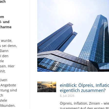
nach
sem
d- und
 Charme
 wurde,
 sei denn,
 Dann
i den
ele
sen. Hier
hlt.
tiven
einBlick: Ölpreis, Inflat
r Angebote
eigentlich zusammen?
chtung sind
ch
8. Juli 2026
Viele
Ölpreis, Inflation, Zinsen – wi
ltkunden.
zusammen? Auf den ersten Bli