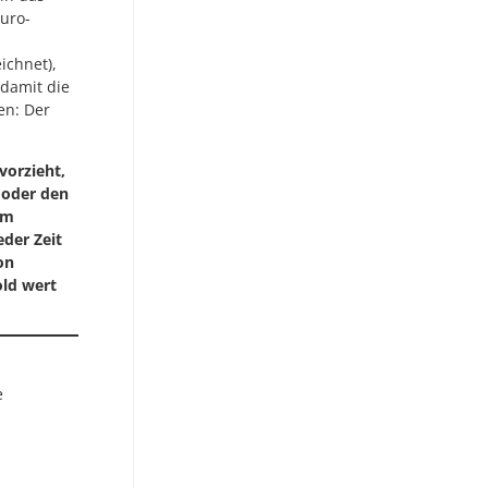
Euro-
ichnet),
damit die
en: Der
vorzieht,
 oder den
um
eder Zeit
on
old wert
e