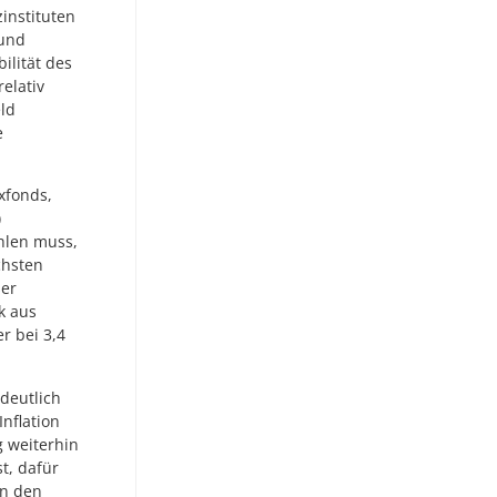
instituten
 und
ilität des
elativ
eld
e
xfonds,
)
ahlen muss,
chsten
ser
k aus
r bei 3,4
deutlich
nflation
g weiterhin
t, dafür
an den