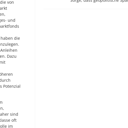
Sorge, dass geopolitische S
 die von
arkt
en,
ges- und
marktfonds
 haben die
anzulegen.
 Anleihen
ben. Dazu
mit
höheren
adurch
s Potenzial
um
n,
aher sind
lasse oft
olle im