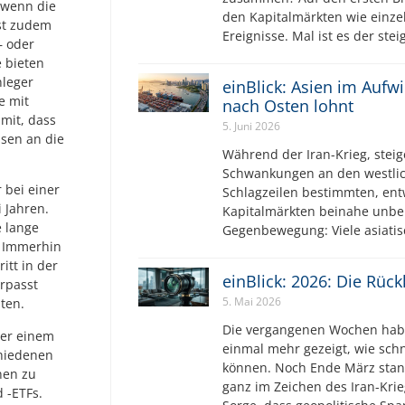
, wenn die
den Kapitalmärkten wie einz
ist zudem
Ereignisse. Mal ist es der ste
– oder
 bieten
nleger
einBlick: Asien im Aufw
e mit
nach Osten lohnt
mit, dass
5. Juni 2026
nsen an die
Während der Iran-Krieg, steig
Schwankungen an den westlic
r bei einer
Schlagzeilen bestimmten, ent
 Jahren.
Kapitalmärkten beinahe unbe
e lange
Gegenbewegung: Viele asiatis
. Immerhin
itt in der
einBlick: 2026: Die Rüc
erpasst
5. Mai 2026
ten.
Die vergangenen Wochen hab
der einem
einmal mehr gezeigt, wie sch
hiedenen
können. Noch Ende März stan
nen zu
ganz im Zeichen des Iran-Krie
 -ETFs.