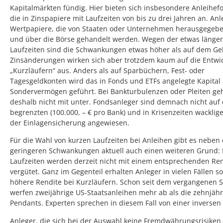
Kapitalmärkten fündig. Hier bieten sich insbesondere Anleihef
die in Zinspapiere mit Laufzeiten von bis zu drei Jahren an. An
Wertpapiere, die von Staaten oder Unternehmen herausgegeb
und über die Börse gehandelt werden. Wegen der etwas länge
Laufzeiten sind die Schwankungen etwas höher als auf dem Ge
Zinsänderungen wirken sich aber trotzdem kaum auf die Entwi
„Kurzläufern“ aus. Anders als auf Sparbüchern, Fest- oder
Tagesgeldkonten wird das in Fonds und ETFs angelegte Kapital 
Sondervermögen geführt. Bei Bankturbulenzen oder Pleiten geh
deshalb nicht mit unter. Fondsanleger sind demnach nicht auf
begrenzten (100.000, – € pro Bank) und in Krisenzeiten wacklig
der Einlagensicherung angewiesen.
Für die Wahl von kurzen Laufzeiten bei Anleihen gibt es neben
geringeren Schwankungen aktuell auch einen weiteren Grund:
Laufzeiten werden derzeit nicht mit einem entsprechenden Re
vergütet. Ganz im Gegenteil erhalten Anleger in vielen Fällen s
höhere Rendite bei Kurzläufern. Schon seit dem vergangenen
werfen zweijährige US-Staatsanleihen mehr ab als die zehnjäh
Pendants. Experten sprechen in diesem Fall von einer inversen 
Anleger, die sich bei der Auswahl keine Fremdwährungsrisiken 