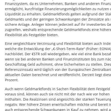
Finanzsystem, da es Unternehmen, Banken und anderen Finanz
ermöglicht, kurzfristige Finanzierungsmöglichkeiten zu nutzen
Liquidität zu erhalten. Geldmarktfonds gelten aufgrund der Stab
Geldmarkts und der geringen Schwankungen der Zinssätze als r
sichere Anlage. Anleger können jederzeit auf ihr investiertes G
zugreifen, weshalb entsprechende Geldmarktfonds eine höher
Flexibilität als Festgelder bieten.
Eine vergleichbare Verzinsung und Flexibilität bieten auch Inde
welche die Entwicklung der „€-Short-Term-Rate“ (früher: EONIA
nachbildet. Der €STR soll wiedergeben, wie viel eine Bank bez
wenn sie bei anderen Banken und Finanzinstituten bis zum nä
Geschäftstag Geld aufnimmt, ohne Sicherheiten zu stellen. Die
Referenzzinssatz wird täglich von der Europäischen Zentralban
aktuellen Daten berechnet und veröffentlicht. Derzeit liegt diese
Prozent.
Auch wenn Geldmarktfonds in Sachen Flexibilität dem Festgeld 
voraus sind, können auch sie nicht mit der nach wie vor hohen I
mithalten. Die Realzinsen sind angesichts der starken Teuerun
negativ. Wer höhere Zinsen erwirtschaften möchte und bereit is
auch entsprechende Schwankungen in Kauf zu nehmen, wird 