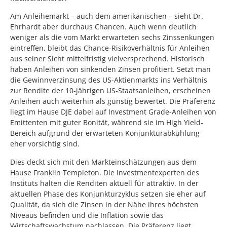
Am Anleihemarkt – auch dem amerikanischen – sieht Dr.
Ehrhardt aber durchaus Chancen. Auch wenn deutlich
weniger als die vom Markt erwarteten sechs Zinssenkungen
eintreffen, bleibt das Chance-Risikoverhältnis für Anleihen
aus seiner Sicht mittelfristig vielversprechend. Historisch
haben Anleihen von sinkenden Zinsen profitiert. Setzt man
die Gewinnverzinsung des US-Aktienmarkts ins Verhältnis
zur Rendite der 10-jährigen US-Staatsanleihen, erscheinen
Anleihen auch weiterhin als günstig bewertet. Die Präferenz
liegt im Hause DJE dabei auf Investment Grade-Anleihen von
Emittenten mit guter Bonität, während sie im High Yield-
Bereich aufgrund der erwarteten Konjunkturabkühlung
eher vorsichtig sind.
Dies deckt sich mit den Markteinschätzungen aus dem
Hause Franklin Templeton. Die Investmentexperten des
Instituts halten die Renditen aktuell für attraktiv. In der
aktuellen Phase des Konjunkturzyklus setzen sie eher auf
Qualität, da sich die Zinsen in der Nähe ihres höchsten
Niveaus befinden und die Inflation sowie das
Wirtschaftswachstum nachlassen. Die Präferenz liegt