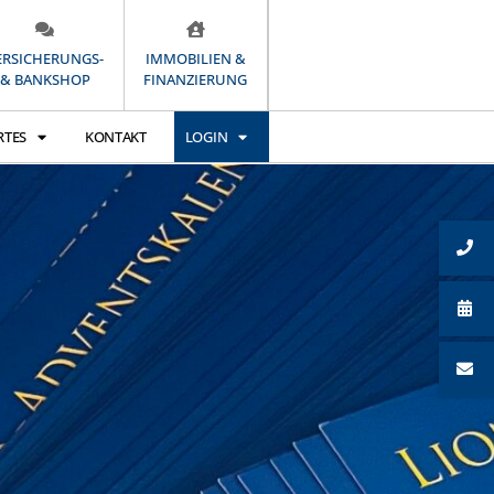
ERSICHERUNGS-
IMMOBILIEN &
& BANKSHOP
FINANZIERUNG
RTES
KONTAKT
LOGIN